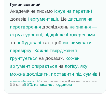
Гуманізований
статтях.
Академічне письмо
існує на перетині
доказів
і аргументації
. Це
дисципліна
перетворення
досліджень
на знання —
структуровані, підкріплені джерелами
та
побудовані
так, щоб
витримувати
перевірку. Кожне твердження
ґрунтується
на доказах.
Кожен
аргумент спирається
на
логіку, яку
можна дослідити, поставити під сумнів
і
перевірити. У
наукових роботах, есе та
55 слів
95% написано людиною
академічних статтях
ця дисципліна
—
не
стилістичний вибір. Це
стандарт.