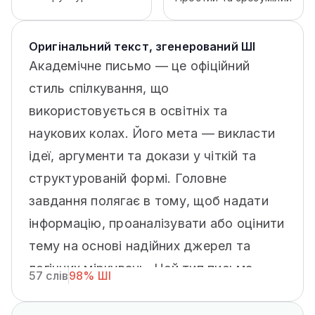
Оригінальний текст, згенерований ШІ
Академічне письмо — це офіційний
стиль спілкування, що
використовується в освітніх та
наукових колах. Його мета — викласти
ідеї, аргументи та докази у чіткій та
структурованій формі. Головне
завдання полягає в тому, щоб надати
інформацію, проаналізувати або оцінити
тему на основі надійних джерел та
логічних міркувань. Цей тип письма
57 слів
98% ШІ
зазвичай використовується в есе,
наукових роботах, звітах та наукових