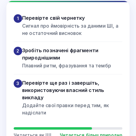
Перевірте свій чернетку
1
Сигнал про ймовірність за даними ШІ, а
не остаточний висновок
Зробіть позначені фрагменти
2
природнішими
Плавний ритм, фразування та тембр
Перевірте ще раз і завершіть,
3
використовуючи власний стиль
викладу
Додайте свої правки перед тим, як
надіслати
Читається як ШІ
Читається більш природно