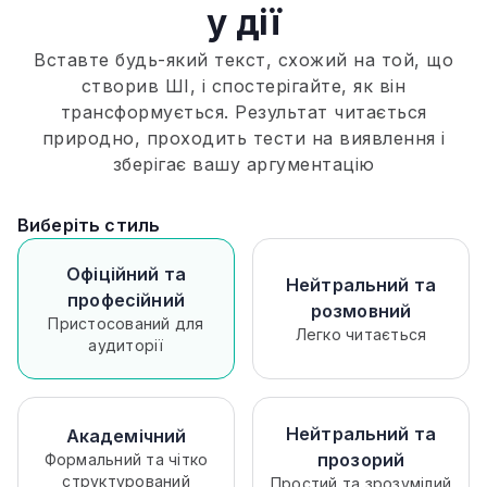
у дії
Вставте будь-який текст, схожий на той, що
створив ШІ, і спостерігайте, як він
трансформується. Результат читається
природно, проходить тести на виявлення і
зберігає вашу аргументацію
Виберіть стиль
Офіційний та
Нейтральний та
професійний
розмовний
Пристосований для
Легко читається
аудиторії
Нейтральний та
Академічний
прозорий
Формальний та чітко
структурований
Простий та зрозумілий