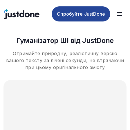
чекер
ШІ
ШІ
ШІ
Спробуйте JustDone
Гуманізатор ШІ від JustDone
Отримайте природну, реалістичну версію
вашого тексту за лічені секунди, не втрачаючи
при цьому оригінального змісту