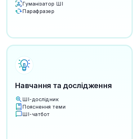
Гуманізатор ШІ
Парафразер
Навчання та дослідження
ШІ-дослідник
Пояснення теми
ШІ-чатбот