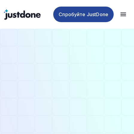
чекер
ШІ
ШІ
ШІ
Спробуйте JustDone