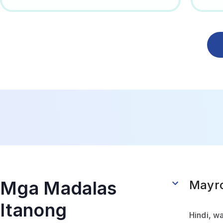
Mga Madalas
Mayro
Itanong
Hindi, w