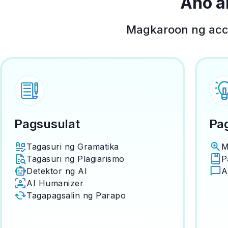
Ano a
Magkaroon ng acces
Pagsusulat
Pag
Tagasuri ng Gramatika
M
Tagasuri ng Plagiarismo
P
Detektor ng AI
A
AI Humanizer
Tagapagsalin ng Parapo