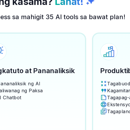
ng kasama?
Lahat!
s sa mahigit 35 AI tools sa bawat plan!
katuto at Pananaliksik
Produkti
ananaliksik ng AI
Tagabuo
aliwanag ng Paksa
Kagamitan
I Chatbot
Tagapag-
Ekstensy
Tagaplano