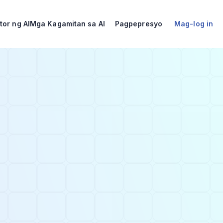
Sub
tor ng AI
Mga Kagamitan sa AI
Pagpepresyo
Mag-log in