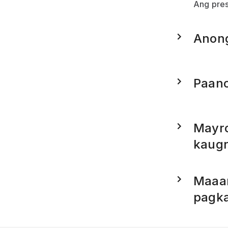
Ang pres
Anong
Paano
Mayro
kaugn
Maaar
pagk