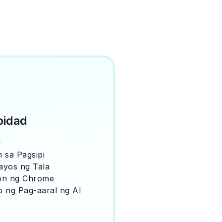
bidad
d
 sa Pagsipi
ayos ng Tala
on ng Chrome
 ng Pag-aaral ng AI