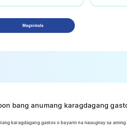
Magsimula
on bang anumang karagdagang gasto
alang karagdagang gastos o bayarin na nauugnay sa amin