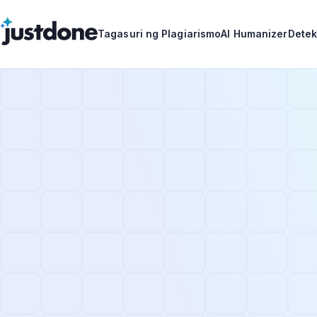
Tagasuri ng Plagiarismo
AI Humanizer
Detek