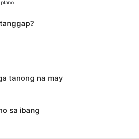
 plano.
atanggap?
ga tanong na may
no sa ibang