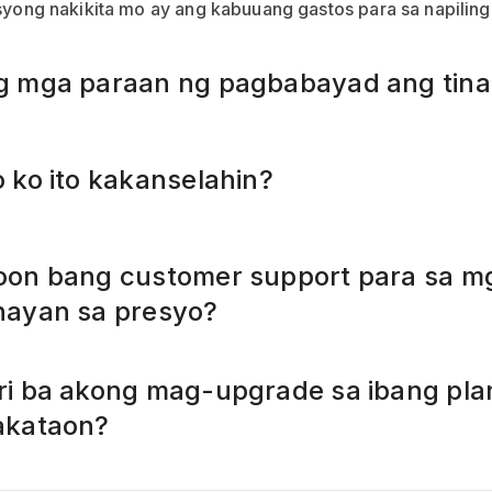
yong nakikita mo ay ang kabuuang gastos para sa napiling
 mga paraan ng pagbabayad ang tin
 ko ito kakanselahin?
on bang customer support para sa m
ayan sa presyo?
i ba akong mag-upgrade sa ibang pla
akataon?