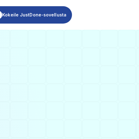
ustDone-sovellusta
Kokeile JustDone-sovellusta