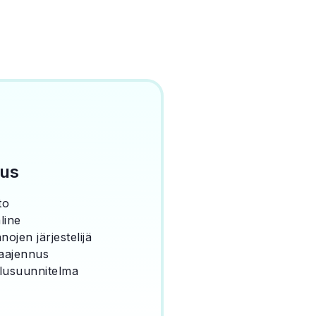
uus
to
line
nojen järjestelijä
aajennus
lusuunnitelma