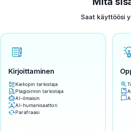
Mitä sis
Saat käyttöösi y
Kirjoittaminen
Opp
Kieliopin tarkistaja
T
Plagioinnin tarkistaja
A
AI-ilmaisin
A
AI-humanisaattori
Parafraasi