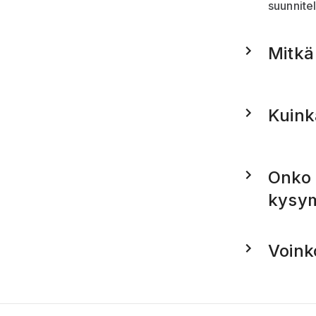
suunnite
Mitkä
Kuink
Onko 
kysy
Voink