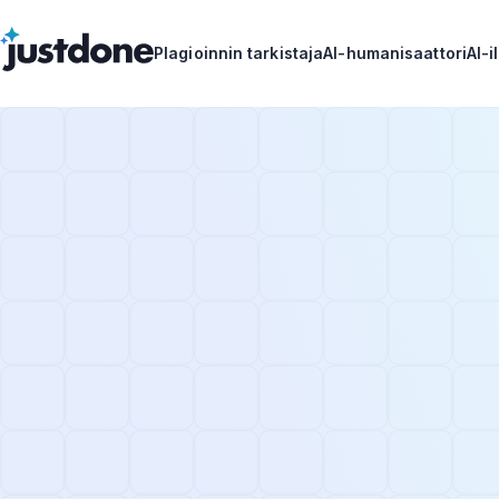
Plagioinnin tarkistaja
AI-humanisaattori
AI-i