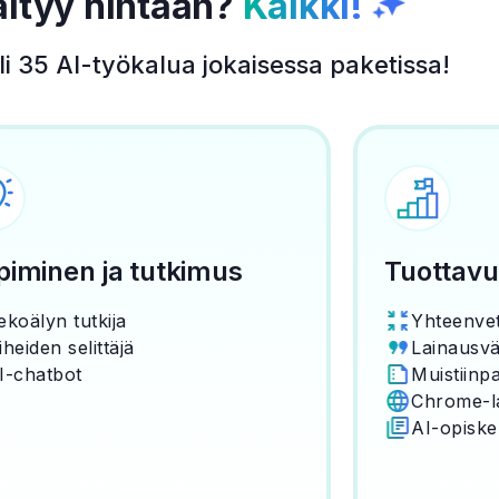
ältyy hintaan?
Kaikki!
li 35 AI-työkalua jokaisessa paketissa!
iminen ja tutkimus
Tuottav
ekoälyn tutkija
Yhteenve
iheiden selittäjä
Lainausvä
I-chatbot
Muistiinpa
Chrome-l
AI-opiske