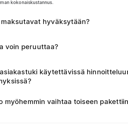
lman kokonaiskustannus.
 maksutavat hyväksytään?
a voin peruuttaa?
asiakastuki käytettävissä hinnoitteluun 
myksissä?
o myöhemmin vaihtaa toiseen pakettii