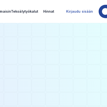
Kokeile J
lmaisin
Tekoälytyökalut
Hinnat
Kirjaudu sisään