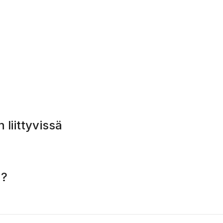
liittyvissä
n?