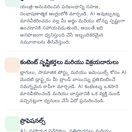
యంత్ర-అనువదించిన పదబంధాన్ని సహజ,
సంభాషణాత్మక ఆంగ్లంలోకి మార్చండి. AI అవుట్పుట్ను
మానవీకరించడం వల్ల మీ అర్ధం మరియు టోన్ను స్పష్టంగా
ఉంచడానికి సహాయపడుతుంది, అయితే ఇది
అసహజంగా ధ్వనిస్తుంది చేసే ఇబ్బందికరమైన
నమూనాలను తీసివేస్తుంది.
కంటెంట్ సృష్టికర్తలు మరియు విక్రయదారులు
బ్లాగులు, సామాజిక పోస్ట్లు మరియు ఇమెయిల్స్ కోసం AI
మొదటి డ్రాఫ్ట్లను మీ బ్రాండ్ వాయిస్ను ప్రతిబింబించే
నిమగ్నమైన కాపీగా మార్చండి. AI కంటెంట్ను ఒకసారి
మానవీకరించండి మరియు వాస్తవానికి ఒక వ్యక్తి నుండి
వచ్చినట్లుగా ధ్వనులు చేసే ఏదో ప్రచురించండి.
ప్రొఫెషనల్స్
AI- సహాయక నివేదికలు, ప్రతిపాదనలు మరియు