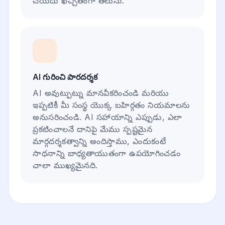
చేయదు ఖచ్చితంగా తెలుసు.
AI గురించి పారదర్శక
AI అవుట్పుట్ను మానవీకరించండి మరియు
ఇప్పటికీ మీ సంస్థ యొక్క బహిర్గతం నియమాలను
అనుసరించండి. AI సహాయాన్ని ఎప్పుడు, ఎలా
ప్రకటించాలనే దానిపై మేము స్పష్టమైన
మార్గదర్శకత్వాన్ని అందిస్తాము, ఎందుకంటే
సాధనాన్ని బాధ్యతాయుతంగా ఉపయోగించడం
చాలా ముఖ్యమైనది.