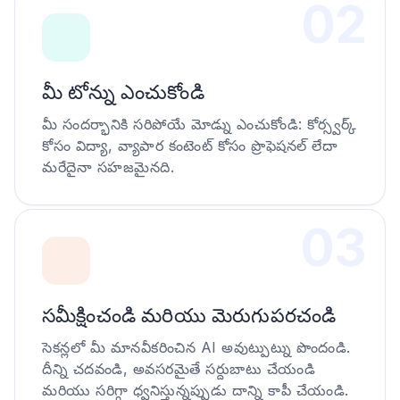
0
2
మీ టోన్ను ఎంచుకోండి
మీ సందర్భానికి సరిపోయే మోడ్ను ఎంచుకోండి: కోర్స్వర్క్
కోసం విద్యా, వ్యాపార కంటెంట్ కోసం ప్రొఫెషనల్ లేదా
మరేదైనా సహజమైనది.
0
3
సమీక్షించండి మరియు మెరుగుపరచండి
సెకన్లలో మీ మానవీకరించిన AI అవుట్పుట్ను పొందండి.
దీన్ని చదవండి, అవసరమైతే సర్దుబాటు చేయండి
మరియు సరిగ్గా ధ్వనిస్తున్నప్పుడు దాన్ని కాపీ చేయండి.