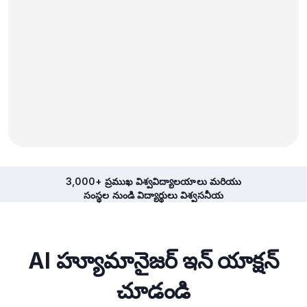
3,000+ ప్రముఖ విశ్వవిద్యాలయాలు మరియు
సంస్థల నుండి విద్యార్థులు విశ్వసనీయ
AI హ్యూమానైజర్ ఇన్ యాక్షన్
చూడండి