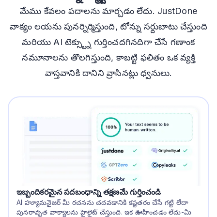
మేము కేవలం పదాలను మార్చడం లేదు. JustDone
వాక్యం లయను పునర్నిర్మిస్తుంది, టోన్ను సర్దుబాటు చేస్తుంది
మరియు AI టెక్స్ట్ను గుర్తించదగినదిగా చేసే గణాంక
నమూనాలను తొలగిస్తుంది, కాబట్టి ఫలితం ఒక వ్యక్తి
వాస్తవానికి దానిని వ్రాసినట్లు ధ్వనులు.
ఇబ్బందికరమైన పదబంధాన్ని తక్షణమే గుర్తించండి
AI హ్యూమనైజర్ మీ రచనను చదవడానికి కష్టతరం చేసే గట్టి లేదా
పునరావృత వాక్యాలను హైలైట్ చేస్తుంది. ఇక ఊహించడం లేదు-మీ