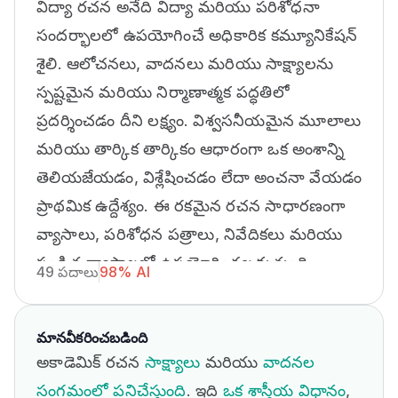
విద్యా రచన అనేది విద్యా మరియు పరిశోధనా
సందర్భాలలో ఉపయోగించే అధికారిక కమ్యూనికేషన్
శైలి. ఆలోచనలు, వాదనలు మరియు సాక్ష్యాలను
స్పష్టమైన మరియు నిర్మాణాత్మక పద్ధతిలో
ప్రదర్శించడం దీని లక్ష్యం. విశ్వసనీయమైన మూలాలు
మరియు తార్కిక తార్కికం ఆధారంగా ఒక అంశాన్ని
తెలియజేయడం, విశ్లేషించడం లేదా అంచనా వేయడం
ప్రాథమిక ఉద్దేశ్యం. ఈ రకమైన రచన సాధారణంగా
వ్యాసాలు, పరిశోధన పత్రాలు, నివేదికలు మరియు
పండిత వ్యాసాలలో ఉపయోగించబడుతుంది.
49 పదాలు
98% AI
మానవీకరించబడింది
అకాడెమిక్ రచన
సాక్ష్యాలు
మరియు
వాదనల
సంగమంలో పనిచేస్తుంది
. ఇది
ఒక శాస్త్రీయ విధానం
,