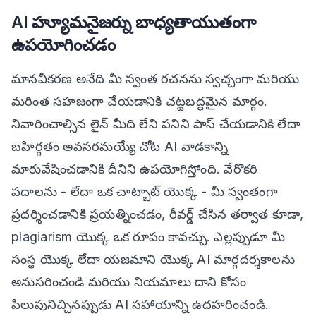
AI హ్యూమనైజర్ను బాధ్యతాయుతంగా
ఉపయోగించడం
మానవీకరణ అనేది మీ స్వంత రచనను స్వచ్చంగా మరియు
మరింత సహజంగా చేయడానికి చట్టబద్ధమైన మార్గం.
నివారించాల్సిన లైన్ మీది లేని పనిని పాస్ చేయడానికి లేదా
బహిర్గతం అవసరమయ్యే చోట AI వాడకాన్ని
మారువేషించడానికి దీనిని ఉపయోగిస్తోంది. వేరొకరి
పదాలను - లేదా ఒక చాట్బాట్ యొక్క - మీ స్వంతంగా
ప్రదర్శించడానికి ప్రయత్నించడం, రీవర్డ్ చేసిన తర్వాత కూడా,
plagiarism యొక్క ఒక రూపం కావచ్చు. ఎల్లప్పుడూ మీ
సంస్థ యొక్క లేదా యజమాని యొక్క AI మార్గదర్శకాలను
అనుసరించండి మరియు నియమాలు దాని కోసం
పిలుపునిచ్చినప్పుడు AI సహాయాన్ని ఉదహరించండి.