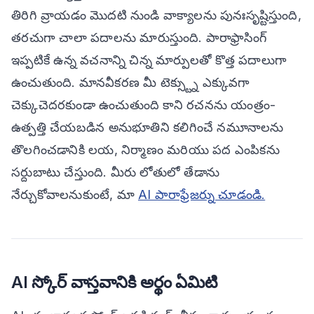
తిరిగి వ్రాయడం మొదటి నుండి వాక్యాలను పునఃసృష్టిస్తుంది,
తరచుగా చాలా పదాలను మారుస్తుంది. పారాఫ్రాసింగ్
ఇప్పటికే ఉన్న వచనాన్ని చిన్న మార్పులతో కొత్త పదాలుగా
ఉంచుతుంది. మానవీకరణ మీ టెక్స్ట్ను ఎక్కువగా
చెక్కుచెదరకుండా ఉంచుతుంది కాని రచనను యంత్రం-
ఉత్పత్తి చేయబడిన అనుభూతిని కలిగించే నమూనాలను
తొలగించడానికి లయ, నిర్మాణం మరియు పద ఎంపికను
సర్దుబాటు చేస్తుంది. మీరు లోతులో తేడాను
నేర్చుకోవాలనుకుంటే, మా
AI పారాఫ్రేజర్ను చూడండి.
AI స్కోర్ వాస్తవానికి అర్థం ఏమిటి