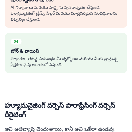
AI నిర్మాణాలు మరియు హెడ్జ్లను పునరావృతం చేస్తుంది.
హ్యూమనైజింగ్ ట్రిమ్స్ ఫిల్లర్ మరియు సూత్రపరమైన పరివర్తనాలను
విచ్ఛిన్నం చేస్తుంది.
04
టోన్ & వాయిస్
సాధారణ, తటస్థ పదబంధం మీ దృక్కోణం మరియు మీరు వ్రాస్తున్న
ప్రేక్షకుల వైపు ఆకారంలో వస్తుంది.
హ్యూమనైజింగ్ వర్సెస్ పారాఫ్రేసింగ్ వర్సెస్
రీరైటింగ్
అవి అతివ్యాప్తి చెందుతాయి, కానీ అవి ఒకేలా ఉండవు.