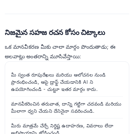
నిజమైన సహజ రచన కోసం చిట్కాలు
ఒక మానవీకరణ మీకు చాలా మార్గం పొందుతాడు; ఈ
అలవాట్లు అంతరాన్ని మూసివేస్తాయి:
మీ స్వంత రూపురేఖలు మరియు ఆలోచనల నుండి
ప్రారంభించండి, ఆపై డ్రాఫ్ట్ చేయడానికి AI ని
ఉపయోగించండి - చుట్టూ ఇతర మార్గం కాదు.
మానవీకరించిన తరువాత, దాన్ని గట్టిగా చదవండి మరియు
మీలాగా ధ్వని చేయని దేనినైనా సవరించండి.
మీరు మాత్రమే చేర్చే నిర్దిష్ట ఉదాహరణ, వివరాలు లేదా
అభిప్రాయాన్ని జోడించండి.