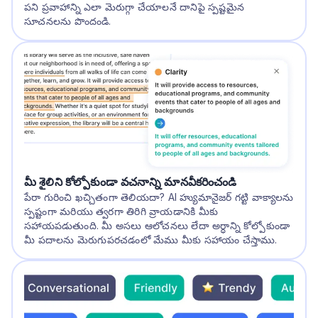
పని ప్రవాహాన్ని ఎలా మెరుగ్గా చేయాలనే దానిపై స్పష్టమైన
సూచనలను పొందండి.
మీ శైలిని కోల్పోకుండా వచనాన్ని మానవీకరించండి
పేరా గురించి ఖచ్చితంగా తెలియదా? AI హ్యుమానైజర్ గట్టి వాక్యాలను
స్పష్టంగా మరియు త్వరగా తిరిగి వ్రాయడానికి మీకు
సహాయపడుతుంది. మీ అసలు ఆలోచనలు లేదా అర్ధాన్ని కోల్పోకుండా
మీ పదాలను మెరుగుపరచడంలో మేము మీకు సహాయం చేస్తాము.