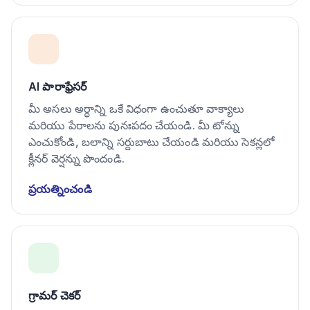
AI పారాఫ్రేసర్
మీ అసలు అర్ధాన్ని ఒకే విధంగా ఉంచుతూ వాక్యాలు
మరియు పేరాలను పునఃపదం చేయండి. మీ టోన్ను
ఎంచుకోండి, బలాన్ని సర్దుబాటు చేయండి మరియు సెకన్లలో
క్లీనర్ వెర్షన్ను పొందండి.
ప్రయత్నించండి
గ్రామర్ చెకర్