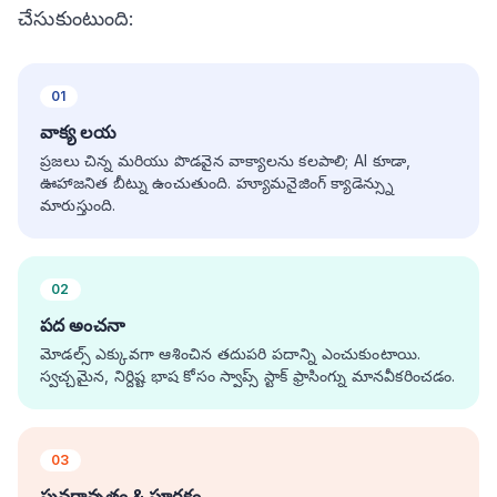
చేసుకుంటుంది:
01
వాక్య లయ
ప్రజలు చిన్న మరియు పొడవైన వాక్యాలను కలపాలి; AI కూడా,
ఊహాజనిత బీట్ను ఉంచుతుంది. హ్యూమనైజింగ్ క్యాడెన్స్ను
మారుస్తుంది.
02
పద అంచనా
మోడల్స్ ఎక్కువగా ఆశించిన తదుపరి పదాన్ని ఎంచుకుంటాయి.
స్వచ్చమైన, నిర్దిష్ట భాష కోసం స్వాప్స్ స్టాక్ ఫ్రాసింగ్ను మానవీకరించడం.
03
పునరావృతం & పూరకం