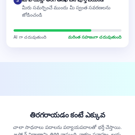
3
మీరు సమర్పించే ముందు మీ స్వంత సవరణలను
జోడించండి
AI గా చదువుతుంది
మరింత సహజంగా చదువుతుంది
తిరగరాయడం కంటే ఎక్కువ
చాలా సాధనాలు పదాలను పర్యాయపదాలతో భర్తీ చేస్తాయి.
జస్ట్డోన్ నిర్మాణాన్ని తిరిగి వ్రాస్తుంది. వాక్యం ప్రవాహం, లయ