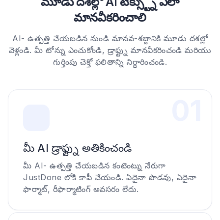
మూడు దశల్లో AI టెక్స్ట్ను ఎలా
మానవీకరించాలి
AI- ఉత్పత్తి చేయబడిన నుండి మానవ-శబ్దానికి మూడు దశల్లో
వెళ్లండి. మీ టోన్ను ఎంచుకోండి, డ్రాఫ్ట్ను మానవీకరించండి మరియు
గుర్తింపు చెక్తో ఫలితాన్ని నిర్ధారించండి.
0
1
మీ AI డ్రాఫ్ట్ను అతికించండి
మీ AI- ఉత్పత్తి చేయబడిన కంటెంట్ను నేరుగా
JustDone లోకి కాపీ చేయండి. ఏదైనా పొడవు, ఏదైనా
ఫార్మాట్, రీఫార్మాటింగ్ అవసరం లేదు.