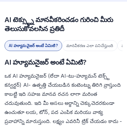
AI టెక్స్ట్ను మానవీకరించడం గురించి మీరు
తెలుసుకోవలసిన ప్రతిదీ
AI హ్యూమనైజర్ అంటే ఏమిటి?
మానవీకరణ ఎలా పనిచేస్తుంది
హ్య
AI హ్యూమనైజర్ అంటే ఏమిటి?
ఒక AI హ్యూమనైజర్ (లేదా AI-టు-హ్యూమన్ టెక్స్ట్
కన్వర్టర్) AI- ఉత్పత్తి చేయబడిన కంటెంట్ను తిరిగి వ్రాస్తుంది
కాబట్టి ఇది సహజ మానవ రచన లాగా మరింత
చదువుతుంది. ఇది మీ అసలు అర్ధాన్ని చెక్కుచెదరకుండా
ఉంచుతూ లయ, టోన్, పద ఎంపిక మరియు వాక్య
ప్రవాహాన్ని మారుస్తుంది. లక్ష్యం ఎవరినీ ట్రిక్ చేయడం కాదు -