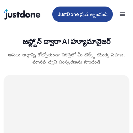
చెకర్
హ్యూమానైజర్
డిటెక్టర్
సాధనాలు
అ
JustDone ప్రయత్నించండి
జస్ట్డోన్ ద్వారా AI హ్యూమానైజర్
అసలు అర్ధాన్ని కోల్పోకుండా సెకన్లలో మీ టెక్స్ట్ యొక్క సహజ,
మానవ-ధ్వని సంస్కరణను పొందండి