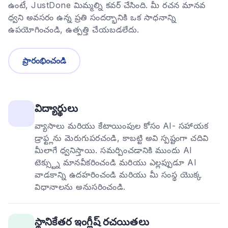
ఉంటే, JustDone మిమ్మల్ని కవర్ చేసింది. మీ రచన మానవ
ధ్వని అవసరం ఉన్న ప్రతి సందర్భానికి ఒక సాధనాన్ని
ఉపయోగించండి, ఉత్పత్తి చేయబడలేదు.
ప్రారంభించండి
విద్యార్థులు
వ్యాసాలు మరియు కేటాయింపుల కోసం AI- సహాయక
డ్రాఫ్ట్లను మెరుగుపరచండి, కాబట్టి అవి స్పష్టంగా చదివి
మీలాగే ధ్వనిస్తాయి. సమర్పించడానికి ముందు AI
టెక్స్ట్ను మానవీకరించండి మరియు ఎల్లప్పుడూ AI
వాడకాన్ని ఉదహరించండి మరియు మీ సంస్థ యొక్క
విధానాలను అనుసరించండి.
స్థానికేతర ఇంగ్లీష్ రచయితలు