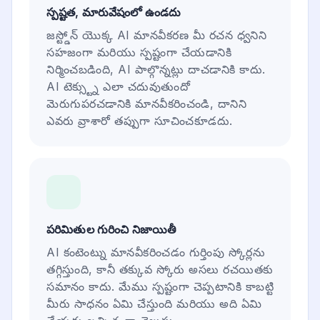
స్పష్టత, మారువేషంలో ఉండదు
జస్ట్డోన్ యొక్క AI మానవీకరణ మీ రచన ధ్వనిని
సహజంగా మరియు స్పష్టంగా చేయడానికి
నిర్మించబడింది, AI పాల్గొన్నట్లు దాచడానికి కాదు.
AI టెక్స్ట్ను ఎలా చదువుతుందో
మెరుగుపరచడానికి మానవీకరించండి, దానిని
ఎవరు వ్రాశారో తప్పుగా సూచించకూడదు.
పరిమితుల గురించి నిజాయితీ
AI కంటెంట్ను మానవీకరించడం గుర్తింపు స్కోర్లను
తగ్గిస్తుంది, కానీ తక్కువ స్కోరు అసలు రచయితకు
సమానం కాదు. మేము స్పష్టంగా చెప్పటానికి కాబట్టి
మీరు సాధనం ఏమి చేస్తుంది మరియు అది ఏమి