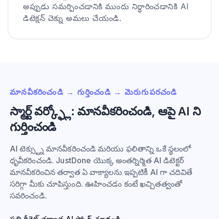
అప్పుడు సమర్పించడానికి ముందు నిర్ధారించడానికి AI
డిటెక్షన్ చెక్ను అమలు చేయండి.
మానవీకరించండి → గుర్తించండి → మెరుగుపరచండి
స్మార్ట్ వర్క్ఫ్లో: మానవీకరించండి, ఆపై AI ని
గుర్తించండి
AI టెక్స్ట్ను మానవీకరించండి మరియు ఫలితాన్ని ఒకే స్థలంలో
ధృవీకరించండి. JustDone యొక్క అంతర్నిర్మిత AI డిటెక్టర్
మానవీకరించిన తర్వాత ఏ వాక్యాలను ఇప్పటికీ AI గా చదివితే
సరిగ్గా మీకు చూపిస్తుంది. ఊహించడం కంటే ఖచ్చితత్వంతో
సవరించండి.
ప్రతి రీరైట్ తర్వాత AI స్కోర్ చూడండి