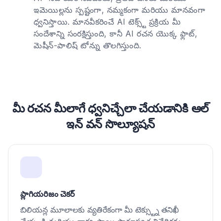
ఇమెయిల్లను స్పష్టంగా, నమ్మకంగా మరియు మానవంగా
ధ్వనిస్తాయి. మానవీకరించే AI టెక్స్ట్ ప్రక్రియ మీ
సందేశాన్ని సంరక్షిస్తుంది, కానీ AI రచన యొక్క ఫ్లాట్,
మెషీన్-పాలిష్ టోన్ను తొలగిస్తుంది.
మీ రచన మీలాగే ధ్వనిచ్చేలా చేయడానికి ఆల్
ఇన్ వన్ సొల్యూషన్
ప్లాగియరిజం చెకర్
బిలియన్ల మూలాలకు వ్యతిరేకంగా మీ టెక్స్ట్ను తనిఖీ