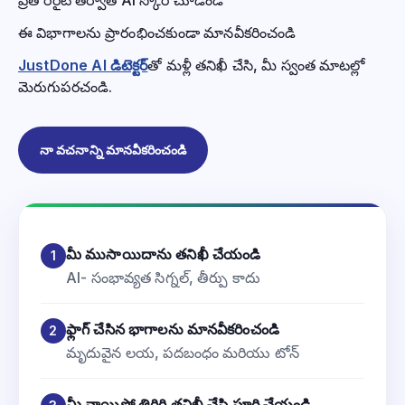
ఈ విభాగాలను ప్రారంభించకుండా మానవీకరించండి
JustDone AI డిటెక్టర్
తో మళ్లీ తనిఖీ చేసి, మీ స్వంత మాటల్లో
మెరుగుపరచండి.
నా వచనాన్ని మానవీకరించండి
మీ ముసాయిదాను తనిఖీ చేయండి
1
AI- సంభావ్యత సిగ్నల్, తీర్పు కాదు
ఫ్లాగ్ చేసిన భాగాలను మానవీకరించండి
2
మృదువైన లయ, పదబంధం మరియు టోన్
మీ వాయిస్లో తిరిగి తనిఖీ చేసి పూర్తి చేయండి