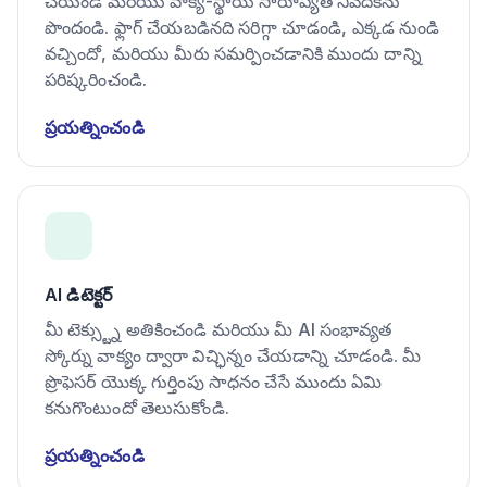
చేయండి మరియు వాక్య-స్థాయి సారూప్యత నివేదికను
పొందండి. ఫ్లాగ్ చేయబడినది సరిగ్గా చూడండి, ఎక్కడ నుండి
వచ్చిందో, మరియు మీరు సమర్పించడానికి ముందు దాన్ని
పరిష్కరించండి.
ప్రయత్నించండి
AI డిటెక్టర్
మీ టెక్స్ట్ను అతికించండి మరియు మీ AI సంభావ్యత
స్కోర్ను వాక్యం ద్వారా విచ్ఛిన్నం చేయడాన్ని చూడండి. మీ
ప్రొఫెసర్ యొక్క గుర్తింపు సాధనం చేసే ముందు ఏమి
కనుగొంటుందో తెలుసుకోండి.
ప్రయత్నించండి