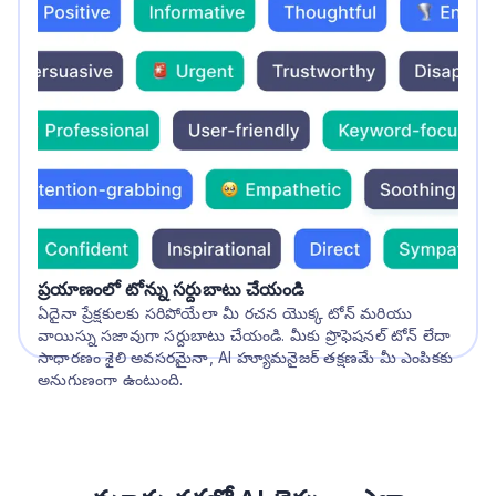
ప్రయాణంలో టోన్ను సర్దుబాటు చేయండి
ఏదైనా ప్రేక్షకులకు సరిపోయేలా మీ రచన యొక్క టోన్ మరియు
వాయిస్ను సజావుగా సర్దుబాటు చేయండి. మీకు ప్రొఫెషనల్ టోన్ లేదా
సాధారణం శైలి అవసరమైనా, AI హ్యూమనైజర్ తక్షణమే మీ ఎంపికకు
అనుగుణంగా ఉంటుంది.