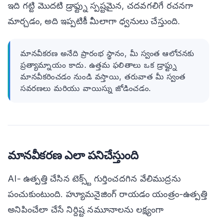
ఇది గట్టి మొదటి డ్రాఫ్ట్ను స్పష్టమైన, చదవగలిగే రచనగా
మార్చడం, అది ఇప్పటికీ మీలాగా ధ్వనులు చేస్తుంది.
మానవీకరణ అనేది ప్రారంభ స్థానం, మీ స్వంత ఆలోచనకు
ప్రత్యామ్నాయం కాదు. ఉత్తమ ఫలితాలు ఒక డ్రాఫ్ట్ను
మానవీకరించడం నుండి వస్తాయి, తరువాత మీ స్వంత
సవరణలు మరియు వాయిస్ను జోడించడం.
మానవీకరణ ఎలా పనిచేస్తుంది
AI- ఉత్పత్తి చేసిన టెక్స్ట్ గుర్తించదగిన వేలిముద్రను
పంచుకుంటుంది. హ్యూమనైజింగ్ రాయడం యంత్రం-ఉత్పత్తి
అనిపించేలా చేసే నిర్దిష్ట నమూనాలను లక్ష్యంగా