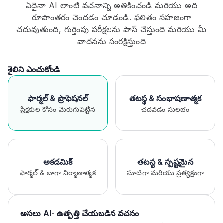
ఏదైనా AI లాంటి వచనాన్ని అతికించండి మరియు అది
రూపాంతరం చెందడం చూడండి. ఫలితం సహజంగా
చదువుతుంది, గుర్తింపు పరీక్షలను పాస్ చేస్తుంది మరియు మీ
వాదనను సంరక్షిస్తుంది
శైలిని ఎంచుకోండి
ఫార్మల్ & ప్రొఫెషనల్
తటస్థ & సంభాషణాత్మక
ప్రేక్షకుల కోసం మెరుగుపెట్టిన
చదవడం సులభం
అకడమిక్
తటస్థ & స్పష్టమైన
ఫార్మల్ & బాగా నిర్మాణాత్మక
సూటిగా మరియు ప్రత్యక్షంగా
అసలు AI- ఉత్పత్తి చేయబడిన వచనం