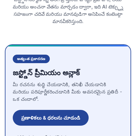
మరియు అంచనా వేతను మార్చడం ద్వారా, ఇది AI టెక్స్ట్ను
సహజంగా చదివే మరియు మానవుడిగా అనిపించే కంటెంట్గా
మానవీకరిస్తుంది.
అత్యంత ప్రజాదరణ
జస్ట్డోన్ ప్రీమియం అన్లాక్
మీ రచనను శుద్ధి చేయడానికి, తనిఖీ చేయడానికి
మరియు పరిపూర్ణీకరించడానికి మీకు అవసరమైన ప్రతిదీ -
ఒక చందాలో.
ప్రణాళికలు & ధరలను చూడండి