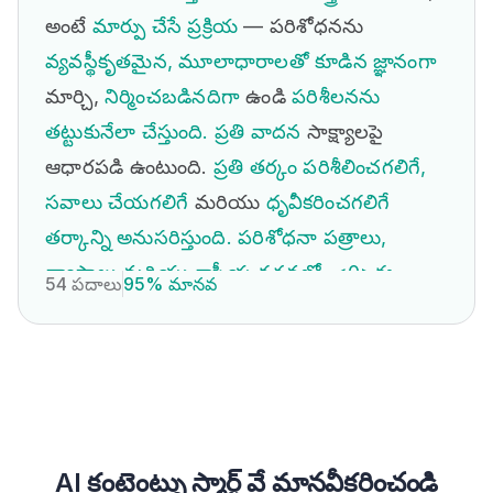
అంటే
మార్పు చేసే ప్రక్రియ
— పరిశోధనను
వ్యవస్థీకృతమైన, మూలాధారాలతో కూడిన జ్ఞానంగా
మార్చి,
నిర్మించబడినదిగా
ఉండి
పరిశీలనను
తట్టుకునేలా చేస్తుంది. ప్రతి వాదన
సాక్ష్యాలపై
ఆధారపడి ఉంటుంది.
ప్రతి తర్కం
పరిశీలించగలిగే,
సవాలు చేయగలిగే
మరియు
ధృవీకరించగలిగే
తర్కాన్ని అనుసరిస్తుంది. పరిశోధనా పత్రాలు,
వ్యాసాలు మరియు శాస్త్రీయ రచనల్లో, <0>ఈ
54 పదాలు
95% మానవ
విధానం
కేవలం
శైలి ఎంపిక కాదు. ఇది
ప్రామాణికం.
AI కంటెంట్ను స్మార్ట్ వే మానవీకరించండి