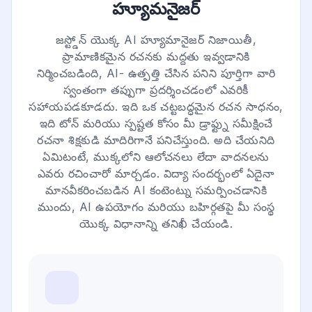
హ్యూమనైజర్
జస్ట్డోన్ యొక్క AI హ్యూమానైజర్ నిజాయితీ,
ప్రామాణికమైన రచనకు మద్దతు ఇవ్వడానికి
నిర్మించబడింది, AI- ఉత్పత్తి చేసిన పనిని పూర్తిగా వారి
స్వంతంగా తప్పుగా ప్రదర్శించడంలో ఎవరికీ
సహాయపడకూడదు. ఇది ఒక చట్టబద్ధమైన రచన సాధనం,
ఇది టోన్ మరియు స్పష్టత కోసం మీ డ్రాఫ్ట్ను సమీక్షించే
రచనా శిక్షకుడి మాదిరిగానే పనిచేస్తుంది. అది చేయనిది
ఏమిటంటే, ముక్కలోని ఆలోచనలు లేదా వాదనలను
ఎవరు రచించారో మార్చడం. విద్యా సందర్భంలో ఏదైనా
మానవీకరించబడిన AI కంటెంట్ను సమర్పించడానికి
ముందు, AI ఉపయోగం మరియు బహిర్గతపై మీ సంస్థ
యొక్క విధానాన్ని తనిఖీ చేయండి.