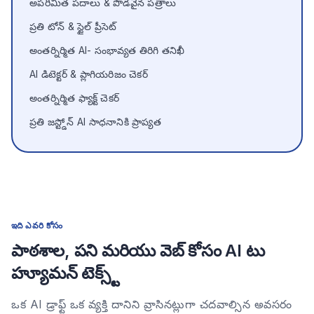
అపరిమిత పదాలు & పొడవైన పత్రాలు
ప్రతి టోన్ & స్టైల్ ప్రీసెట్
అంతర్నిర్మిత AI- సంభావ్యత తిరిగి తనిఖీ
AI డిటెక్టర్ & ప్లాగియరిజం చెకర్
అంతర్నిర్మిత ఫ్యాక్ట్ చెకర్
ప్రతి జస్ట్డోన్ AI సాధనానికి ప్రాప్యత
ఇది ఎవరి కోసం
పాఠశాల, పని మరియు వెబ్ కోసం AI టు
హ్యూమన్ టెక్స్ట్
ఒక AI డ్రాఫ్ట్ ఒక వ్యక్తి దానిని వ్రాసినట్లుగా చదవాల్సిన అవసరం