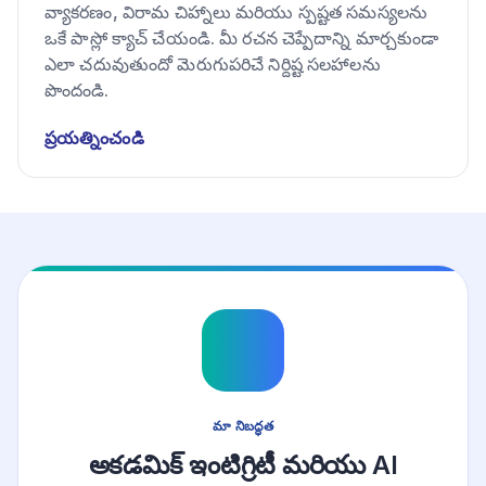
వ్యాకరణం, విరామ చిహ్నాలు మరియు స్పష్టత సమస్యలను
ఒకే పాస్లో క్యాచ్ చేయండి. మీ రచన చెప్పేదాన్ని మార్చకుండా
ఎలా చదువుతుందో మెరుగుపరిచే నిర్దిష్ట సలహాలను
పొందండి.
ప్రయత్నించండి
మా నిబద్ధత
అకడమిక్ ఇంటిగ్రిటీ మరియు AI