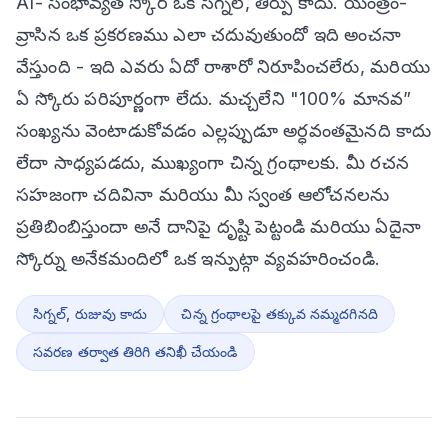
AI- సంభావ్యత స్కోర్ ఒక సిగ్నల్, తీర్పు కాదు. యంత్రం-
వ్రాసిన ఒక ప్రకరణము ఎలా చదువుతుందో ఇది అంచనా
వేస్తుంది - ఇది ఎవరు ఏదో రాశారో నిరూపించలేరు, మరియు
ఏ స్కోరు పరిపూర్ణంగా లేదు. మచ్చలేని "100% మానవ”
సంఖ్యను వెంటాడుకోవడం ఎల్లప్పుడూ అర్ధవంతమైనది కాదు
లేదా సాధ్యపడదు, ముఖ్యంగా చిన్న గ్రంథాలకు. మీ రచన
సహజంగా చదివినా మరియు మీ స్వంత ఆలోచనలను
ప్రతిబింబిస్తుందా అనే దానిపై దృష్టి పెట్టండి మరియు ఏదైనా
స్కోర్ను అనేకమందిలో ఒక ఇన్పుట్గా వ్యవహరించండి.
సిగ్నల్, రుజువు కాదు
చిన్న గ్రంథాలపై తక్కువ నమ్మదగినది
సవరణ తర్వాత తిరిగి తనిఖీ చేయండి