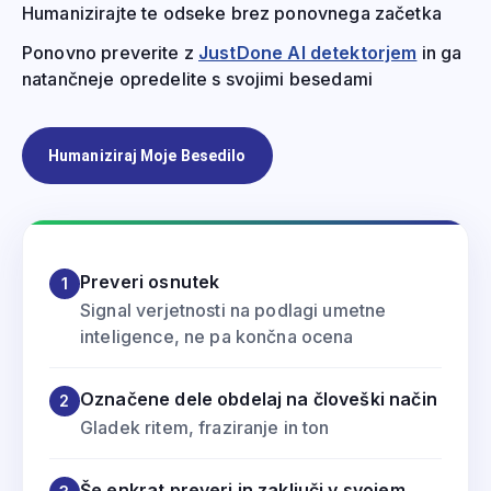
Humanizirajte te odseke brez ponovnega začetka
Ponovno preverite z
JustDone AI detektorjem
in ga
natančneje opredelite s svojimi besedami
Humaniziraj Moje Besedilo
Preveri osnutek
1
Signal verjetnosti na podlagi umetne
inteligence, ne pa končna ocena
Označene dele obdelaj na človeški način
2
Gladek ritem, fraziranje in ton
Še enkrat preveri in zaključi v svojem