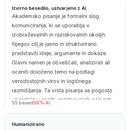
Izvirno besedilo, ustvarjeno z AI
Akademsko pisanje je formalni slog
komuniciranja, ki se uporablja v
izobraževalnih in raziskovalnih okoljih.
Njegov cilj je jasno in strukturirano
predstaviti ideje, argumente in dokaze.
Glavni namen je obveščati, analizirati ali
oceniti določeno temo na podlagi
verodostojnih virov in logičnega
razmišljanja. Ta vrsta pisanja se pogosto
uporablja v esejih, raziskovalnih nalogah,
55 besed
98% AI
poročilih in znanstvenih člankih.
Humanizirano