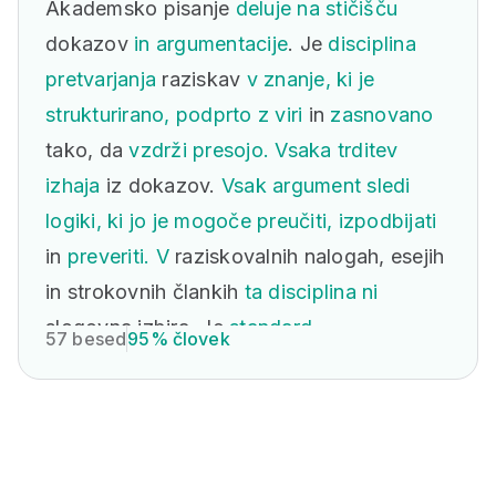
Akademsko pisanje
deluje na stičišču
dokazov
in argumentacije
. Je
disciplina
pretvarjanja
raziskav
v znanje, ki je
strukturirano, podprto z viri
in
zasnovano
tako, da
vzdrži presojo. Vsaka trditev
izhaja
iz dokazov.
Vsak argument sledi
logiki, ki jo je mogoče preučiti, izpodbijati
in
preveriti. V
raziskovalnih nalogah, esejih
in strokovnih člankih
ta disciplina
ni
slogovna izbira. Je
standard.
57 besed
95% človek