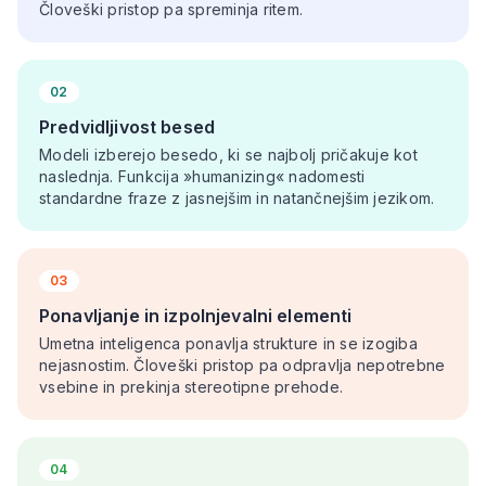
Človeški pristop pa spreminja ritem.
02
Predvidljivost besed
Modeli izberejo besedo, ki se najbolj pričakuje kot
naslednja. Funkcija »humanizing« nadomesti
standardne fraze z jasnejšim in natančnejšim jezikom.
03
Ponavljanje in izpolnjevalni elementi
Umetna inteligenca ponavlja strukture in se izogiba
nejasnostim. Človeški pristop pa odpravlja nepotrebne
vsebine in prekinja stereotipne prehode.
04