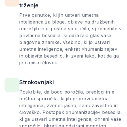
trženje
Prve osnutke, ki jih ustvari umetna
inteligenca za bloge, objave na družbenih
omrežjih in e-poštna sporočila, spremenite v
privlačne besedila, ki odražajo glas vaše
blagovne znamke. Vsebino, ki jo ustvari
umetna inteligenca, enkrat »humanizirajte«
in objavite besedilo, ki zveni tako, kot da ga
je napisal človek.
Strokovnjaki
Poskrbite, da bodo poročila, predlogi in e-
poštna sporočila, ki jih pripravi umetna
inteligenca, zveneli jasno, samozavestno in
človeško. Postopek »humanizacije« besedila,
ki ga ustvari umetna inteligenca, ohrani vaše
sporočilo, hkrati pa odstrani monoton,