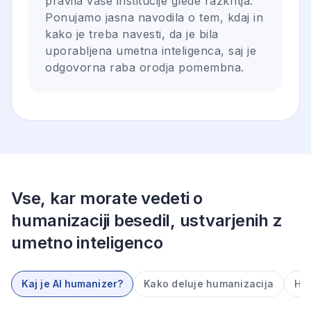
pravila vaše institucije glede razkritja.
Ponujamo jasna navodila o tem, kdaj in
kako je treba navesti, da je bila
uporabljena umetna inteligenca, saj je
odgovorna raba orodja pomembna.
Vse, kar morate vedeti o
humanizaciji besedil, ustvarjenih z
umetno inteligenco
Kaj je AI humanizer?
Kako deluje humanizacija
Hum