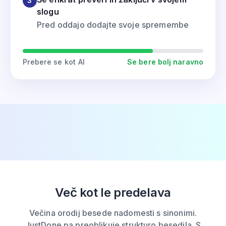
3
slogu
Pred oddajo dodajte svoje spremembe
Prebere se kot AI
Se bere bolj naravno
Več kot le predelava
Večina orodij besede nadomesti s sinonimi.
JustDone pa preoblikuje strukturo besedila. S