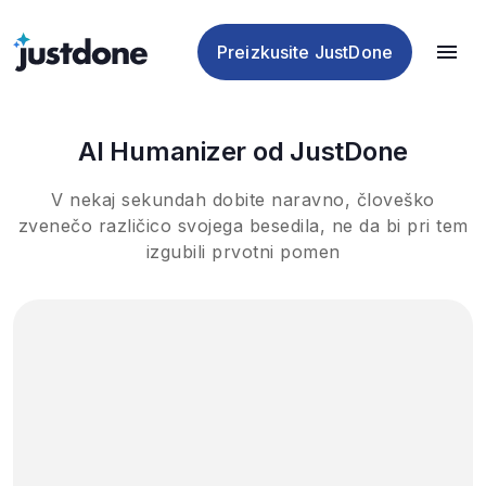
plagiatorstva
Humanizer
detektor
AI
Preizkusite JustDone
AI Humanizer od JustDone
V nekaj sekundah dobite naravno, človeško
zvenečo različico svojega besedila, ne da bi pri tem
izgubili prvotni pomen