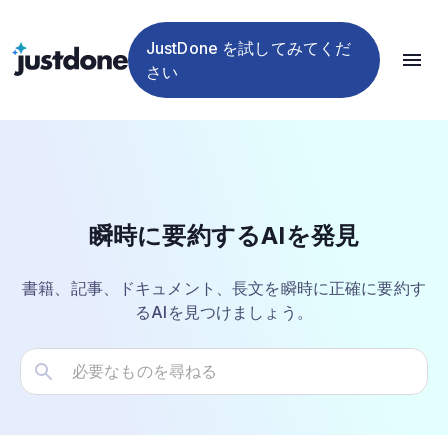
ッカ
出
ツー
格
イ
イザー
ください
ー
器
ル
ン
JustDone を試してみてくだ
さい
Home
Summarizing
瞬時に要約するAIを発見
書籍、記事、ドキュメント、長文を瞬時に正確に要約す
るAIを見つけましょう。