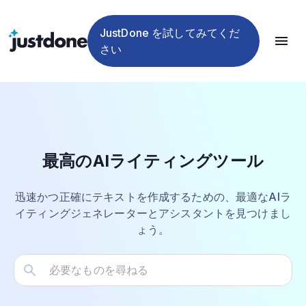
ッカ
出
ツー
格
イ
イザー
ください
ー
器
ル
ン
JustDone を試してみてくだ
さい
Home
Al Writing
最高のAIライティングツール
迅速かつ正確にテキストを作成するための、最適なAIラ
イティングジェネレーターとアシスタントを見つけまし
ょう。