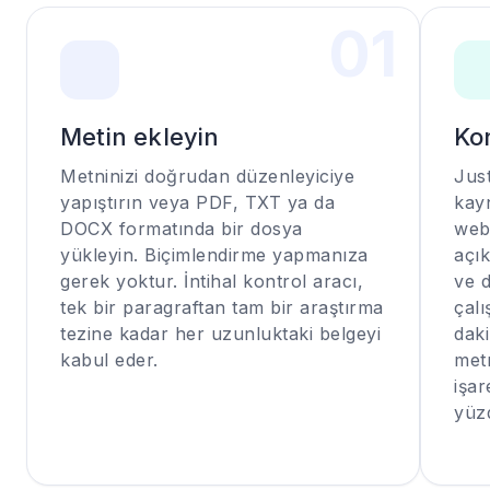
0
1
Metin ekleyin
Kon
Metninizi doğrudan düzenleyiciye
Jus
yapıştırın veya PDF, TXT ya da
kayn
DOCX formatında bir dosya
web 
yükleyin. Biçimlendirme yapmanıza
açık
gerek yoktur. İntihal kontrol aracı,
ve 
tek bir paragraftan tam bir araştırma
çalı
tezine kadar her uzunluktaki belgeyi
daki
kabul eder.
metn
işar
yüz