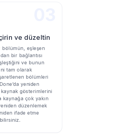
0
3
irin ve düzeltin
r bölümün, eşleşen
an bir bağlantısı
şleştiğini ve bunun
ini tam olarak
 İşaretlenen bölümleri
Done’da yeniden
k kaynak gösterimlerini
ya kaynağa çok yakın
 yeniden düzenlemek
eniden ifade etme
ilirsiniz.