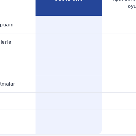
oy
 puanı
lerle
tutmalar