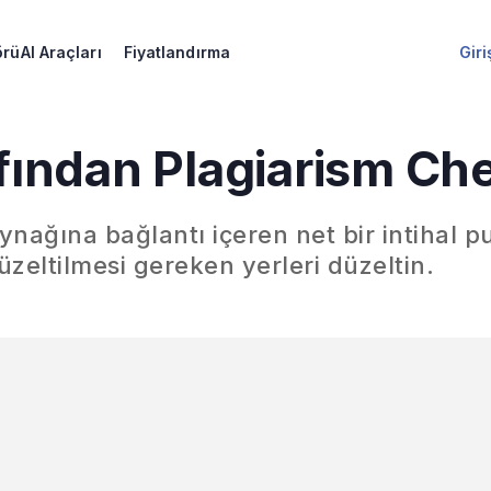
örü
AI Araçları
Fiyatlandırma
Giri
fından Plagiarism Ch
ynağına bağlantı içeren net bir intihal p
zeltilmesi gereken yerleri düzeltin.