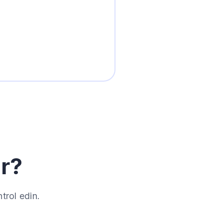
ır?
trol edin.