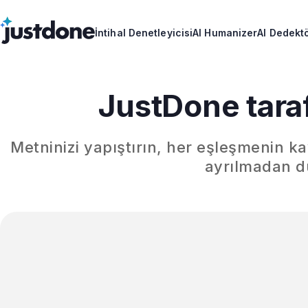
İntihal Denetleyicisi
AI Humanizer
AI Dedekt
JustDone tara
Metninizi yapıştırın, her eşleşmenin ka
ayrılmadan dü