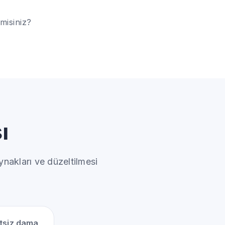
 misiniz?
ı
ynakları ve düzeltilmesi
etsiz dama