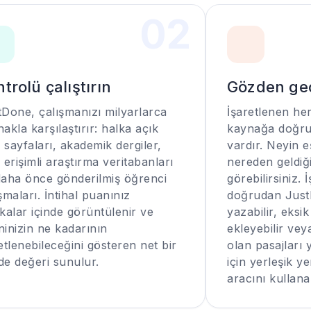
0
2
trolü çalıştırın
Gözden geç
tDone, çalışmanızı milyarlarca
İşaretlenen he
akla karşılaştırır: halka açık
kaynağa doğrud
sayfaları, akademik dergiler,
vardır. Neyin e
 erişimli araştırma veritabanları
nereden geldiğ
daha önce gönderilmiş öğrenci
görebilirsiniz.
şmaları. İntihal puanınız
doğrudan Just
kalar içinde görüntülenir ve
yazabilir, eksi
inizin ne kadarının
ekleyebilir ve
etlenebileceğini gösteren net bir
olan pasajları
de değeri sunulur.
için yerleşik y
aracını kullanab