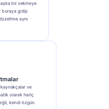
başka bir sekmeye
r buraya gidip
 düzeltme aynı
utmalar
, kaynakçalar ve
matik olarak hariç
eğil, kendi özgün