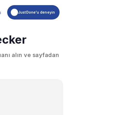
JustDone'u deneyin
ş
JustDone'u deneyin
ecker
uanı alın ve sayfadan