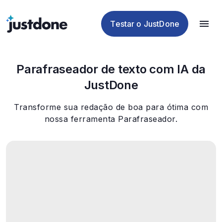
Plágio
de IA
de IA
de IA
Testar o JustDone
Parafraseador de texto com IA da
JustDone
Transforme sua redação de boa para ótima com
nossa ferramenta Parafraseador.