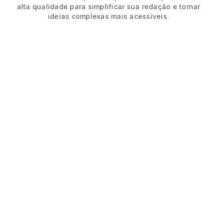
alta qualidade para simplificar sua redação e tornar
ideias complexas mais acessíveis.
Defina facilmente o tom e o nível de paráfrase para
corresponder ao seu estilo de escrita, garantindo
que suas palavras tenham o tom certo.