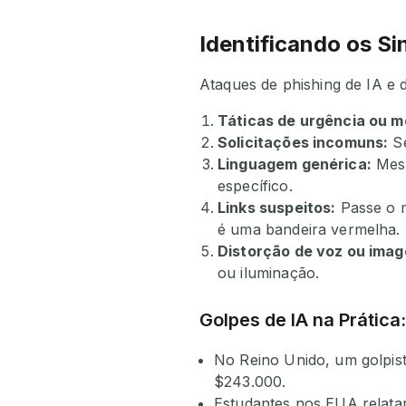
Identificando os Si
Ataques de phishing de IA e 
Táticas de urgência ou m
Solicitações incomuns:
Se
Linguagem genérica:
Mesm
específico.
Links suspeitos:
Passe o m
é uma bandeira vermelha.
Distorção de voz ou ima
ou iluminação.
Golpes de IA na Prática
No Reino Unido, um golpist
$243.000.
Estudantes nos EUA relata