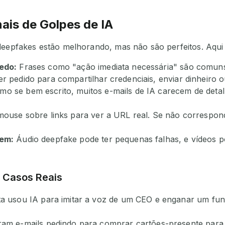
nais de Golpes de IA
deepfakes estão melhorando, mas não são perfeitos. Aqui
edo:
Frases como "ação imediata necessária" são comuns 
r pedido para compartilhar credenciais, enviar dinheiro o
o se bem escrito, muitos e-mails de IA carecem de detal
ouse sobre links para ver a URL real. Se não correspon
gem:
Áudio deepfake pode ter pequenas falhas, e vídeos p
: Casos Reais
a usou IA para imitar a voz de um CEO e enganar um func
ram e-mails pedindo para comprar cartões-presente para