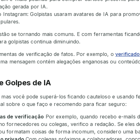
ação gerada por IA.
Instagram: Golpistas usaram avatares de IA para promove
opulares.
stão se tornando mais comuns. E com ferramentas ficando
ara golpistas continua diminuindo.
mentas de verificação de fatos. Por exemplo, o
verificado
 uma mensagem contém alegações enganosas ou conteúdo
 Golpes de IA
, mas você pode superá-los ficando cauteloso e usando fe
al sobre o que faço e recomendo para ficar seguro:
nas de verificação
Por exemplo, quando recebo e-mails 
o fornecedores ou colegas, verifico a redação. Se eles 
ou formatam coisas de forma incomum, considero uma ba
o privado
Com colegas próximos e colaboradores, conc