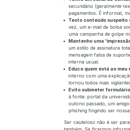
secundário (geralmente te
pagamentos. É informal, ma
Testo conteúdo suspeito
vez, um e-mail de bolsa soo
uma campanha de golpe m
Mantenho uma 'impressão 
um estilo de assinatura tot
mensagem falsa de suporte 
interna usual.
Educo quem está ao meu 
interno com uma explicação
tornou todos mais vigilante
Evito submeter formulári
à fonte: portal da univers
outono passado, um amigo 
phishing fingindo ser nossa 
Ser cauteloso não é ser para
também. Se ficarmos informa