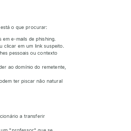
 está o que procurar:
em e-mails de phishing.
u clicar em um link suspeito.
hes pessoais ou contexto
der ao domínio do remetente,
odem ter piscar não natural
ionário a transferir
 um "professor" que se