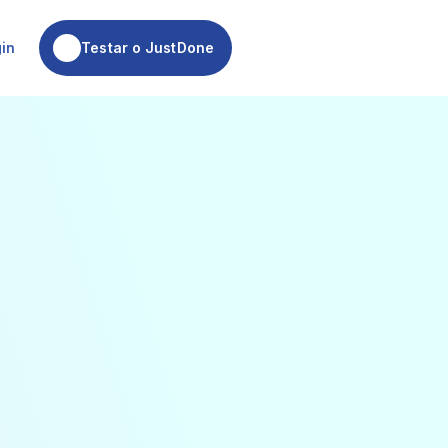
Testar o JustDone
gin
Testar o JustDone