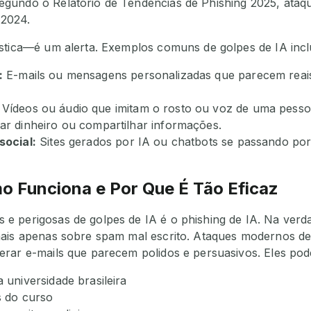
gundo o Relatório de Tendências de Phishing 2025, ataq
2024.
ística—é um alerta. Exemplos comuns de golpes de IA inc
:
E-mails ou mensagens personalizadas que parecem reais
Vídeos ou áudio que imitam o rosto ou voz de uma pess
ar dinheiro ou compartilhar informações.
social:
Sites gerados por IA ou chatbots se passando por 
mo Funciona e Por Que É Tão Eficaz
e perigosas de golpes de IA é o phishing de IA. Na ver
mais apenas sobre spam mal escrito. Ataques modernos de
erar e-mails que parecem polidos e persuasivos. Eles po
 universidade brasileira
s do curso