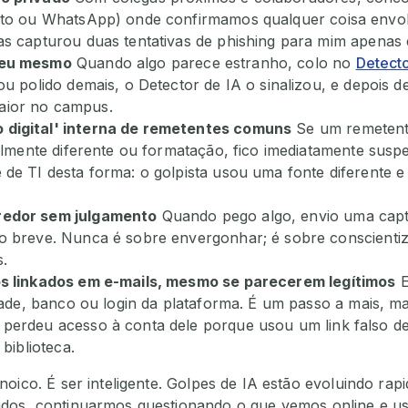
xto ou WhatsApp) onde confirmamos qualquer coisa envol
s capturou duas tentativas de phishing para mim apenas 
 eu mesmo
Quando algo parece estranho, colo no
Detecto
u polido demais, o Detector de IA o sinalizou, e depois d
aior no campus.
digital' interna de remetentes comuns
Se um remetente
almente diferente ou formatação, fico imediatamente suspe
de TI desta forma: o golpista usou uma fonte diferente 
redor sem julgamento
Quando pego algo, envio uma capt
 breve. Nunca é sobre envergonhar; é sobre conscientiza
s.
os linkados em e-mails, mesmo se parecerem legítimos
E
idade, banco ou login da plataforma. É um passo a mais, m
perdeu acesso à conta dele porque usou um link falso de
biblioteca.
noico. É ser inteligente. Golpes de IA estão evoluindo ra
dos, continuarmos questionando o que vemos online e u