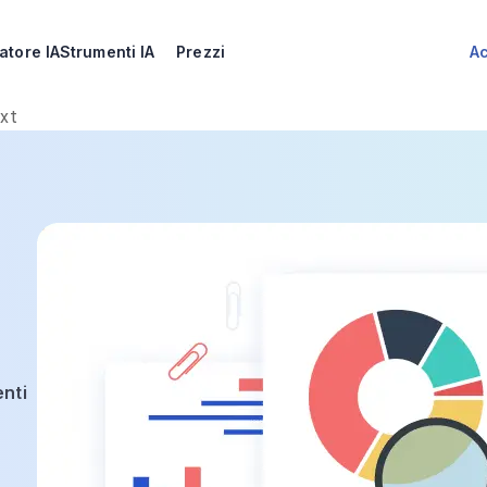
atore IA
Strumenti IA
Prezzi
A
ext
enti