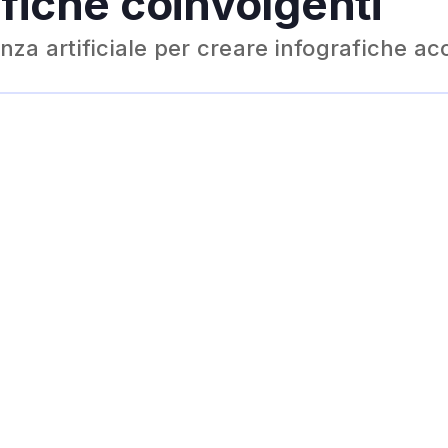
fiche coinvolgenti
enza artificiale per creare infografiche acc
Se hai difficoltà a creare infografiche dall'aspetto profess
generatore di infografiche AI ti aiuterà a risolvere i prob
Basta inserire il testo e lasciare che l'AI lo trasformi in 
è necessaria alcuna esperienza di progettazione grafica
settore in cui lavori, puoi generare infografiche senza sfo