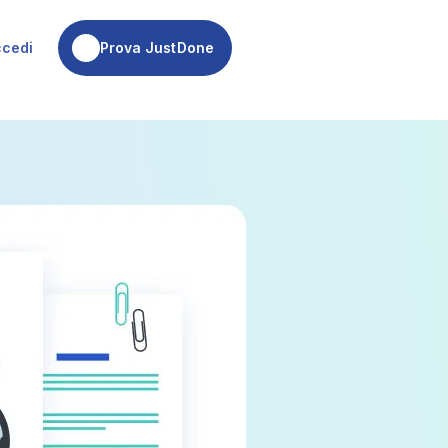
Prova JustDone
ccedi
Prova JustDone