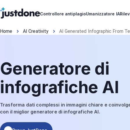
Controllore antiplagio
Umanizzatore IA
Rilev
Home
AI Creativity
AI Generated Infographic From T
Generatore di
infografiche AI
Trasforma dati complessi in immagini chiare e coinvolg
con il miglior generatore di infografiche AI.