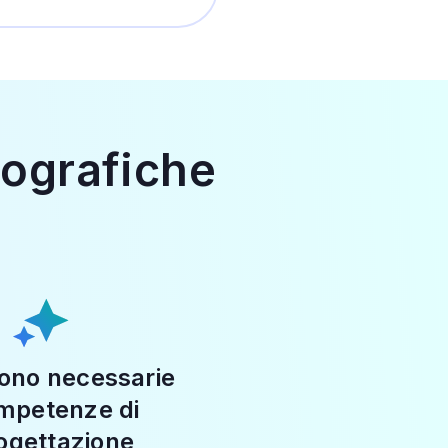
fografiche
ono necessarie
mpetenze di
ogettazione