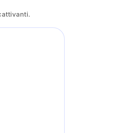
attivanti.
ionale, il nostro
lemi di progettazione.
immagini creative - non
! Indipendentemente dal
rzo in pochi clic.