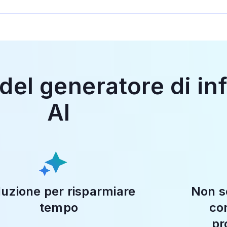
 del generatore di in
AI
luzione per risparmiare
Non s
tempo
co
pr