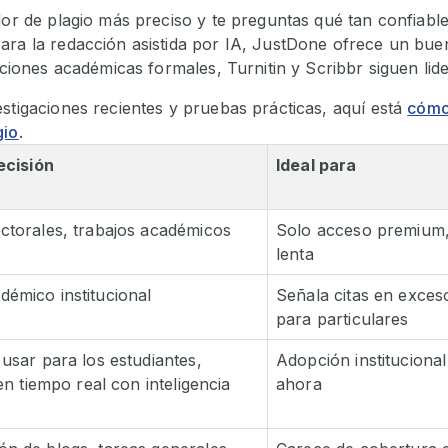
dor de plagio más preciso y te preguntas qué tan confiabl
ra la redacción asistida por IA, JustDone ofrece un buen 
caciones académicas formales, Turnitin y Scribbr siguen li
stigaciones recientes y pruebas prácticas, aquí está
cómo
gio
.
ecisión
Ideal para
torales, trabajos académicos
Solo acceso premium,
lenta
émico institucional
Señala citas en exces
para particulares
usar para los estudiantes,
Adopción institucional
en tiempo real con inteligencia
ahora