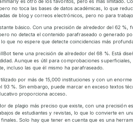
rammarly es otro de los favoritos, pero es más limitado. C
 pero no toca las bases de datos académicas, lo que reduc
das de blog y correos electrónicos, pero no para trabajos
stante básico. Con una precisión de alrededor del 62 %, f
 pero no detecta el contenido parafraseado o generado po
r lo que no espere que detecte coincidencias más profund
uillBot tiene una precisión de alrededor del 68 %. Está di
didad. Aunque es útil para comprobaciones superficiales,
te, incluso las que él mismo ha parafraseado.
 Utilizado por más de 15,000 instituciones y con un enorm
el 93 %. Sin embargo, puede marcar en exceso textos técn
educativo proporciona acceso.
cador de plagio más preciso que existe, con una precisión
bajos de estudiantes y revistas, lo que lo convierte en un
s finales. Solo hay que tener en cuenta que es una herr