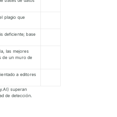
de bases de datos
el plagio que
s deficiente; base
da, las mejores
ás de un muro de
ientado a editores
y.AI) superan
ad de detección.