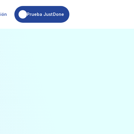
Prueba JustDone
sión
Prueba JustDone
.