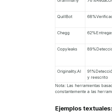
Grammarly
76%Redacció
QuillBot
68%Verificac
Chegg
62%Entregas
Copyleaks
89%Detección
Originality.AI
91%Detecció
y reescrito
Nota: Las herramientas basad
constantemente a las herrami
Ejemplos textuales