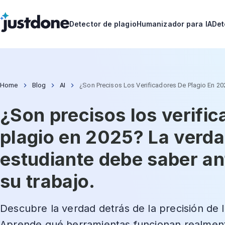
Detector de plagio
Humanizador para IA
Det
Home
Blog
AI
¿Son Precisos Los Verificadores De Plagio En 2
¿Son precisos los verifi
plagio en 2025? La verda
estudiante debe saber an
su trabajo.
Descubre la verdad detrás de la precisión de l
Aprende qué herramientas funcionan realment