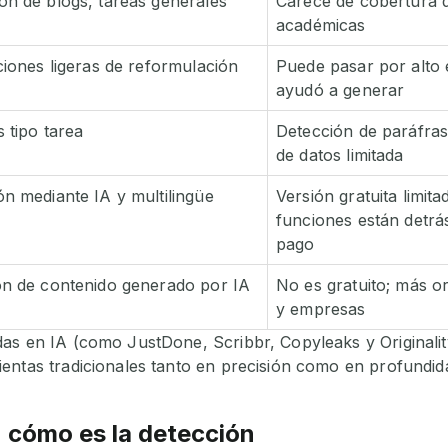
n de blogs, tareas generales
Carece de cobertura 
académicas
iones ligeras de reformulación
Puede pasar por alto 
ayudó a generar
 tipo tarea
Detección de paráfrasi
de datos limitada
 mediante IA y multilingüe
Versión gratuita limita
funciones están detr
pago
n de contenido generado por IA
No es gratuito; más or
y empresas
as en IA (como JustDone, Scribbr, Copyleaks y Originalit
entas tradicionales tanto en precisión como en profundid
: cómo es la detección