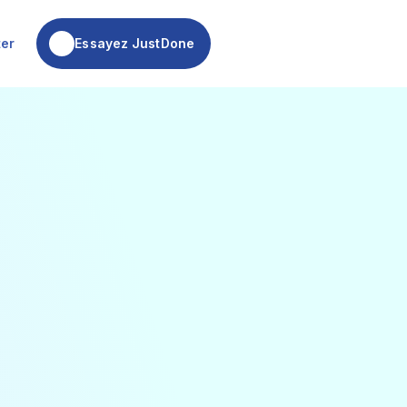
Essayez JustDone
ter
Essayez JustDone