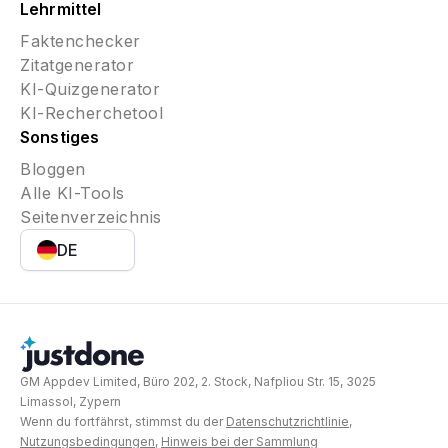
Lehrmittel
Faktenchecker
Zitatgenerator
KI-Quizgenerator
KI-Recherchetool
Sonstiges
Bloggen
Alle KI-Tools
Seitenverzeichnis
DE
GM Appdev Limited, Büro 202, 2. Stock, Nafpliou Str. 15, 3025
Limassol, Zypern
Wenn du fortfährst, stimmst du der
Datenschutzrichtlinie
,
Nutzungsbedingungen
,
Hinweis bei der Sammlung